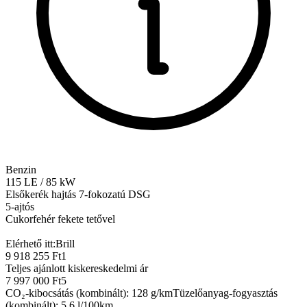
Benzin
115
LE
/
85
kW
Elsőkerék hajtás
7-fokozatú DSG
5-ajtós
Cukorfehér fekete tetővel
Elérhető itt:
Brill
9 918 255 Ft
1
Teljes ajánlott kiskereskedelmi ár
7 997 000 Ft
5
CO₂-kibocsátás (kombinált)
:
128
g/km
Tüzelőanyag-fogyasztás
(kombinált)
:
5,6
l/100km