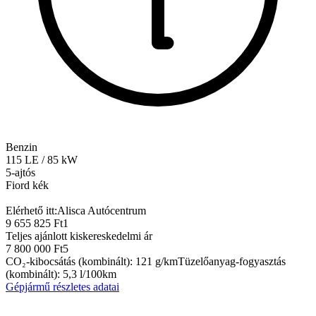
Benzin
115
LE
/
85
kW
5-ajtós
Fiord kék
Elérhető itt:
Alisca Autócentrum
9 655 825 Ft
1
Teljes ajánlott kiskereskedelmi ár
7 800 000 Ft
5
CO₂-kibocsátás (kombinált)
:
121
g/km
Tüzelőanyag-fogyasztás
(kombinált)
:
5,3
l/100km
Gépjármű részletes adatai